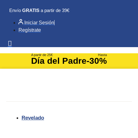
Ir
Envío
GRATIS
a partir de 39€
al
contenido
Iniciar Sesión
Regístrate
A partir de 25€
Hasta
Día del Padre
-30%
Revelado