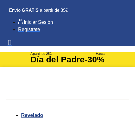
Ir
Envío
GRATIS
a partir de 39€
al
contenido
Iniciar Sesión
Regístrate
A partir de 25€
Hasta
Día del Padre
-30%
Revelado