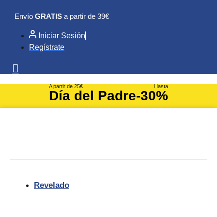
Ir
Envío
GRATIS
a partir de 39€
al
contenido
Iniciar Sesión
Regístrate
A partir de 25€
Hasta
Día del Padre
-30%
Revelado