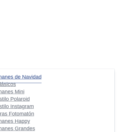
manes de Navidad
lásicos
manes Mini
stilo Polaroid
stilo Instagram
iras Fotomatón
manes Happy
manes Grandes