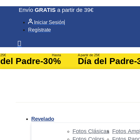
Ir
Envío
GRATIS
a partir de 39€
al
Iniciar Sesión
contenido
Regístrate
e 25€
Hasta
A partir de 25€
 del Padre
-30%
Día del Padre
-
Revelado
Fotos Clásicas
Fotos Ampl
Fotos Colors
Fotos Pan