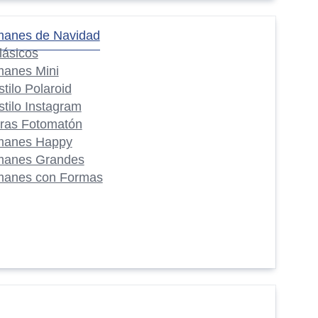
manes de Navidad
lásicos
manes Mini
stilo Polaroid
stilo Instagram
iras Fotomatón
manes Happy
manes Grandes
manes con Formas