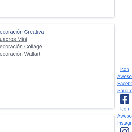
ecoración Creativa
uadros Mini
ecoración Collage
ecoración Wallart
Icon
Awes
Faceb
Squar
Icon
Awes
Instag