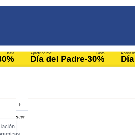
Hasta
A partir de 25€
Hasta
A partir d
30%
Día del Padre
-30%
Día
Buscar
iación
orámicas