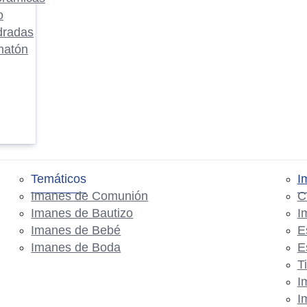
o
dradas
matón
Temáticos
I
Imanes de Comunión
C
Imanes de Bautizo
I
Imanes de Bebé
E
Imanes de Boda
E
T
I
I