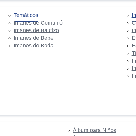
Temáticos
I
Imanes de Comunión
C
Imanes de Bautizo
I
Imanes de Bebé
E
Imanes de Boda
E
T
I
I
I
Álbum para Niños