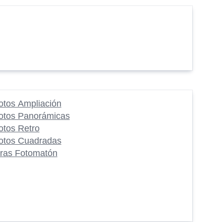
otos Ampliación
otos Panorámicas
otos Retro
otos Cuadradas
iras Fotomatón