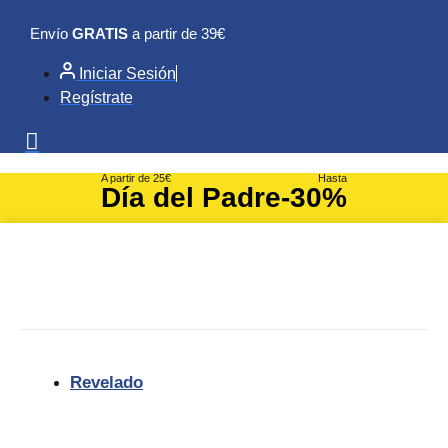
Ir
Envío
GRATIS
a partir de 39€
al
contenido
Iniciar Sesión
Regístrate
A partir de 25€
Hasta
Día del Padre
-30%
Revelado