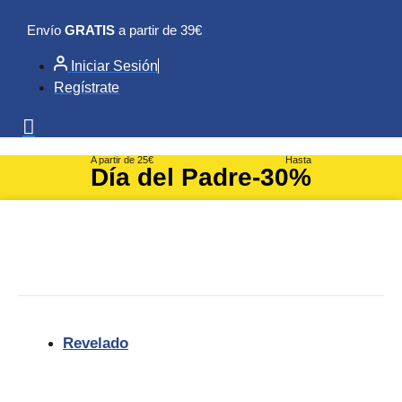
Ir
Envío
GRATIS
a partir de 39€
al
contenido
Iniciar Sesión
Regístrate
A partir de 25€
Hasta
Día del Padre
-30%
Revelado