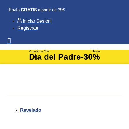
Ir
Envío
GRATIS
a partir de 39€
al
contenido
Iniciar Sesión
Regístrate
A partir de 25€
Hasta
Día del Padre
-30%
Revelado