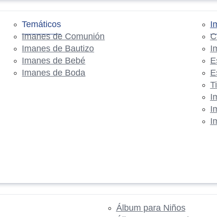
Temáticos
I
Imanes de Comunión
C
Imanes de Bautizo
I
Imanes de Bebé
E
Imanes de Boda
E
T
I
I
I
Álbum para Niños