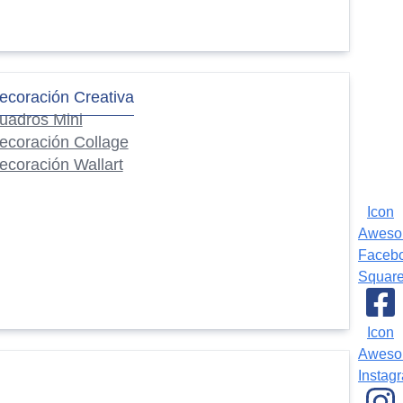
ecoración Creativa
uadros Mini
ecoración Collage
ecoración Wallart
Icon
Awes
Faceb
Squar
Icon
Awes
Instag