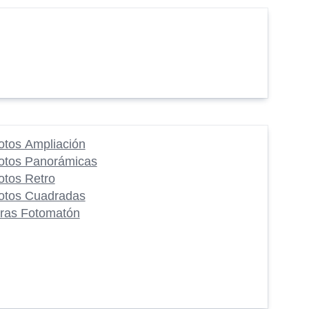
otos Ampliación
otos Panorámicas
otos Retro
otos Cuadradas
iras Fotomatón