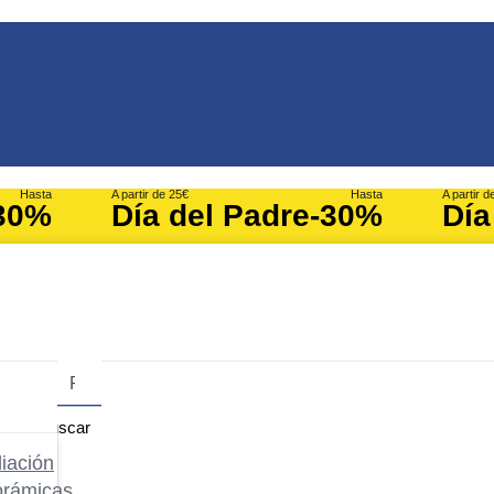
Hasta
A partir de 25€
Hasta
A partir d
30%
Día del Padre
-30%
Día
Buscar
iación
orámicas