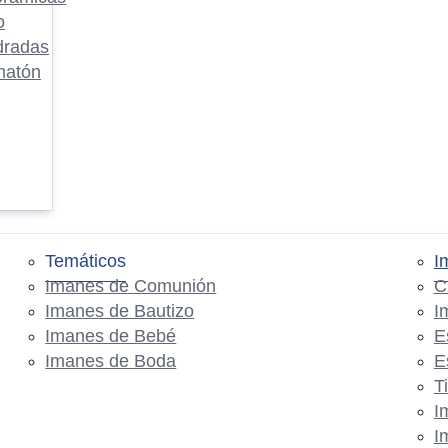
o
dradas
matón
Temáticos
I
Imanes de Comunión
C
Imanes de Bautizo
I
Imanes de Bebé
E
Imanes de Boda
E
T
I
I