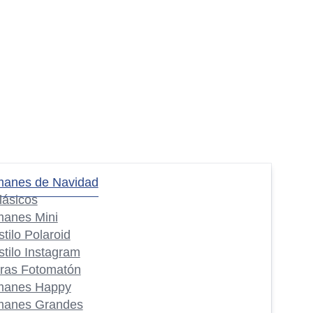
manes de Navidad
lásicos
manes Mini
stilo Polaroid
stilo Instagram
iras Fotomatón
manes Happy
manes Grandes