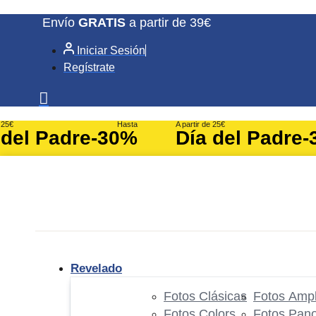
Ir
Envío
GRATIS
a partir de 39€
al
Iniciar Sesión
contenido
Regístrate
e 25€
Hasta
A partir de 25€
 del Padre
-30%
Día del Padre
-
Revelado
Fotos Clásicas
Fotos Ampl
Fotos Colors
Fotos Pan