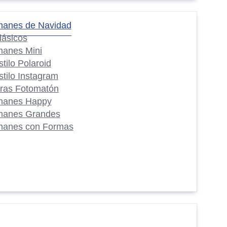
manes de Navidad
lásicos
manes Mini
stilo Polaroid
stilo Instagram
iras Fotomatón
manes Happy
manes Grandes
manes con Formas