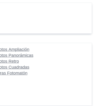
otos Ampliación
otos Panorámicas
otos Retro
otos Cuadradas
iras Fotomatón