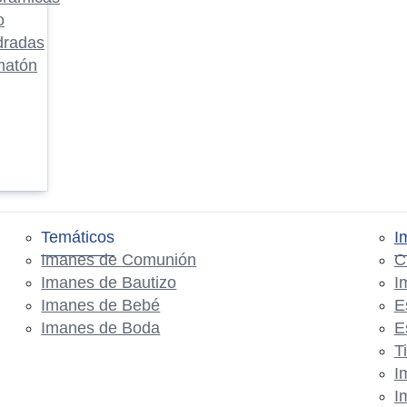
o
dradas
matón
Temáticos
I
Imanes de Comunión
C
Imanes de Bautizo
I
Imanes de Bebé
E
Imanes de Boda
E
T
I
I