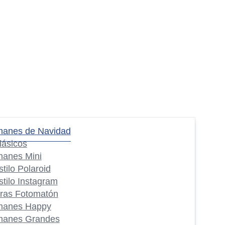
manes de Navidad
lásicos
manes Mini
stilo Polaroid
stilo Instagram
iras Fotomatón
manes Happy
manes Grandes