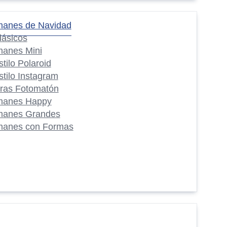
manes de Navidad
lásicos
manes Mini
stilo Polaroid
stilo Instagram
iras Fotomatón
manes Happy
manes Grandes
manes con Formas