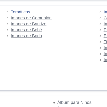
Temáticos
I
Imanes de Comunión
C
Imanes de Bautizo
I
Imanes de Bebé
E
Imanes de Boda
E
T
I
I
I
Álbum para Niños