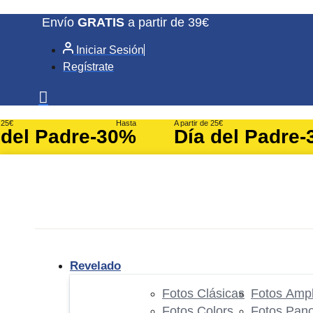
Ir
Envío
GRATIS
a partir de 39€
al
Iniciar Sesión
contenido
Regístrate
e 25€
Hasta
A partir de 25€
 del Padre
-30%
Día del Padre
-
Revelado
Fotos Clásicas
Fotos Ampl
Fotos Colors
Fotos Pan