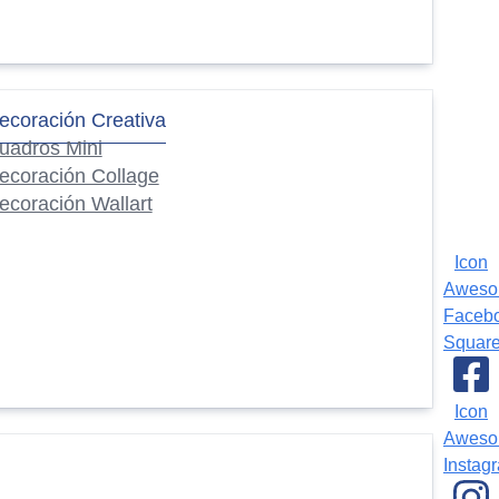
ecoración Creativa
uadros Mini
ecoración Collage
ecoración Wallart
Icon
Awes
Faceb
Squar
Icon
Awes
Instag