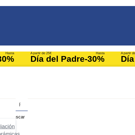
Hasta
A partir de 25€
Hasta
A partir d
30%
Día del Padre
-30%
Día
Buscar
iación
orámicas