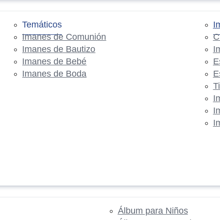
Temáticos
I
Imanes de Comunión
C
Imanes de Bautizo
I
Imanes de Bebé
E
Imanes de Boda
E
T
I
I
I
Álbum para Niños