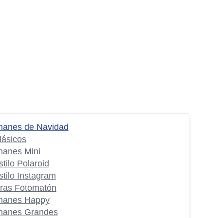
manes de Navidad
lásicos
manes Mini
stilo Polaroid
stilo Instagram
iras Fotomatón
manes Happy
manes Grandes