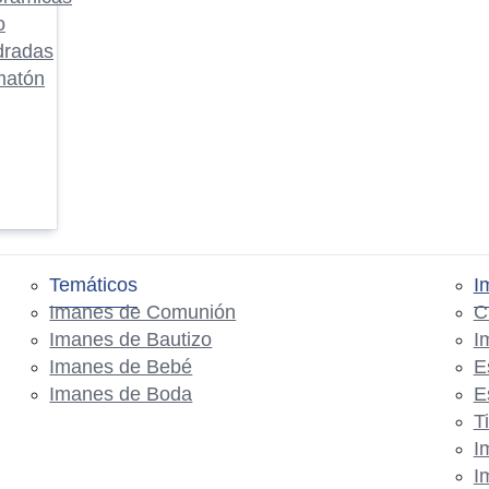
o
dradas
matón
Temáticos
I
Imanes de Comunión
C
Imanes de Bautizo
I
Imanes de Bebé
E
Imanes de Boda
E
T
I
I