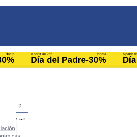
Hasta
A partir de 25€
Hasta
A partir d
30%
Día del Padre
-30%
Día
Buscar
iación
orámicas