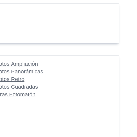
otos Ampliación
otos Panorámicas
otos Retro
otos Cuadradas
iras Fotomatón