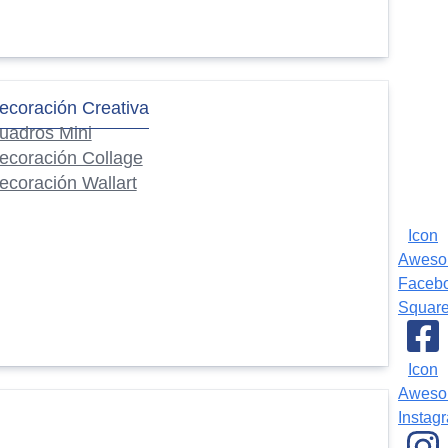
ecoración Creativa
uadros Mini
ecoración Collage
ecoración Wallart
Icon
Awes
Faceb
Squar
Icon
Awes
Instag