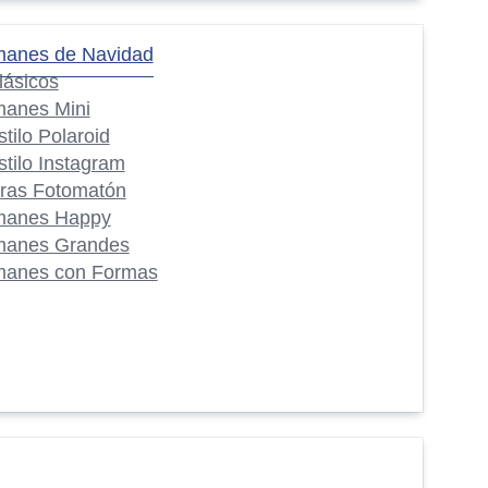
manes de Navidad
lásicos
manes Mini
stilo Polaroid
stilo Instagram
iras Fotomatón
manes Happy
manes Grandes
manes con Formas