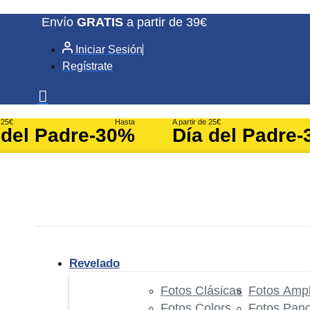
Ir
Envío
GRATIS
a partir de 39€
al
Iniciar Sesión
contenido
Regístrate
e 25€
Hasta
A partir de 25€
 del Padre
-30%
Día del Padre
-
Revelado
Fotos Clásicas
Fotos Ampl
Fotos Colors
Fotos Pan