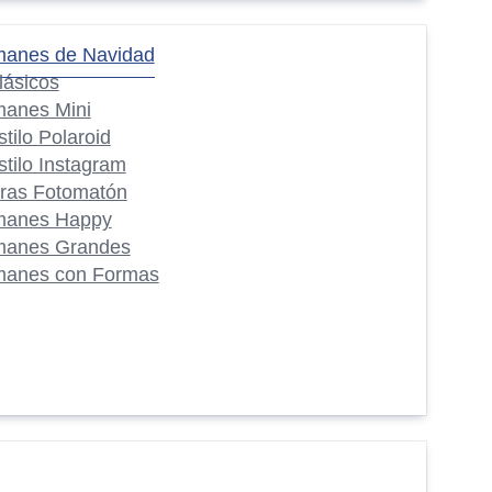
manes de Navidad
lásicos
manes Mini
stilo Polaroid
stilo Instagram
iras Fotomatón
manes Happy
manes Grandes
manes con Formas