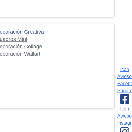
ecoración Creativa
uadros Mini
ecoración Collage
ecoración Wallart
Icon
Awes
Faceb
Squar
Icon
Awes
Instag