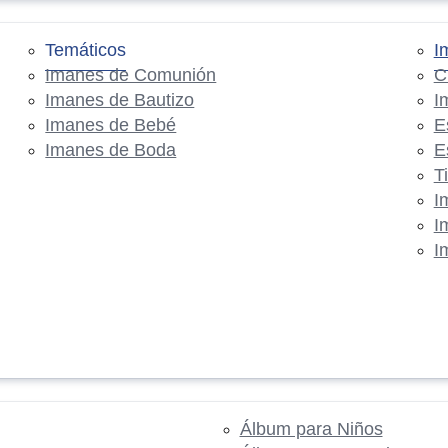
Temáticos
I
Imanes de Comunión
C
Imanes de Bautizo
I
Imanes de Bebé
E
Imanes de Boda
E
T
I
I
I
Álbum para Niños