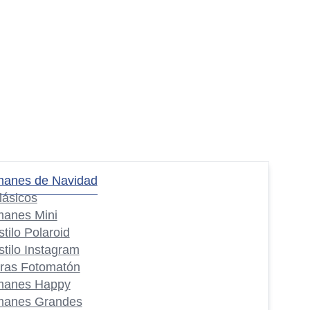
manes de Navidad
lásicos
manes Mini
stilo Polaroid
stilo Instagram
iras Fotomatón
manes Happy
manes Grandes