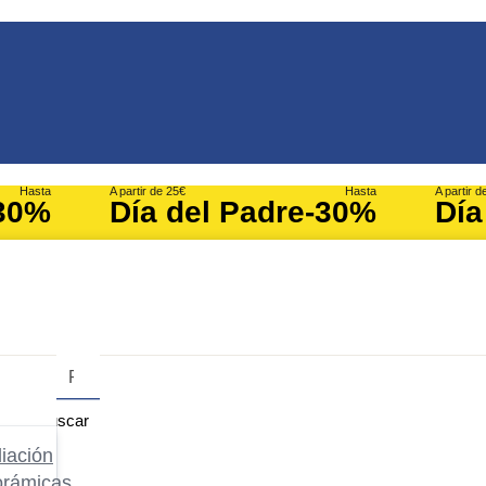
Hasta
A partir de 25€
Hasta
A partir d
30%
Día del Padre
-30%
Día
Buscar
iación
orámicas