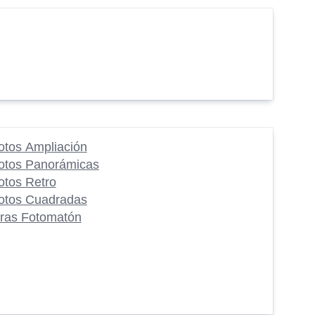
otos Ampliación
otos Panorámicas
otos Retro
otos Cuadradas
iras Fotomatón