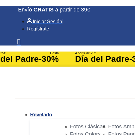
Ir
Envío
GRATIS
a partir de 39€
al
Iniciar Sesión
contenido
Regístrate
e 25€
Hasta
A partir de 25€
 del Padre
-30%
Día del Padre
-
Revelado
Fotos Clásicas
Fotos Ampl
Fotos Colors
Fotos Pan