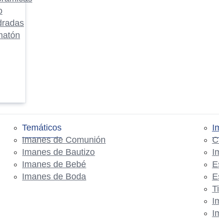
o
dradas
matón
Temáticos
I
Imanes de Comunión
C
Imanes de Bautizo
I
Imanes de Bebé
E
Imanes de Boda
E
T
I
I