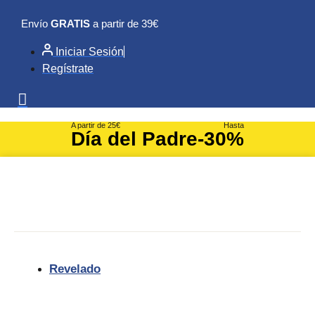
Ir
Envío
GRATIS
a partir de 39€
al
contenido
Iniciar Sesión
Regístrate
A partir de 25€
Hasta
Día del Padre
-30%
Revelado