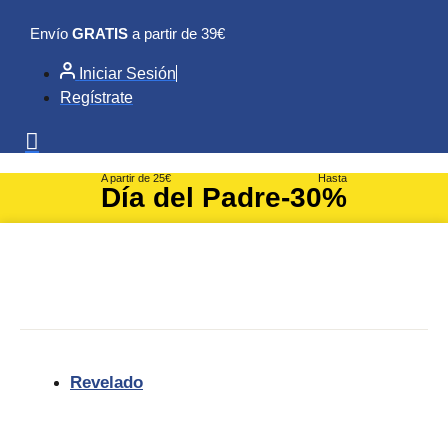
Ir
Envío
GRATIS
a partir de 39€
al
contenido
Iniciar Sesión
Regístrate
A partir de 25€
Hasta
Día del Padre
-30%
Revelado