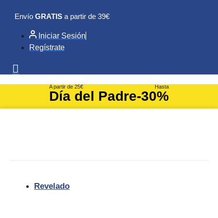
Ir
Envío
GRATIS
a partir de 39€
al
contenido
Iniciar Sesión
Regístrate
A partir de 25€
Hasta
Día del Padre
-30%
Revelado