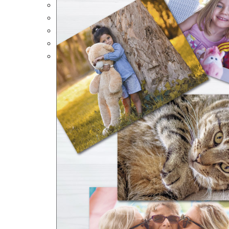
Portalápices Personalizados
Puzles Personalizados
Juegos de Mesa
Alfombrillas Personalizadas
Lámparas LED