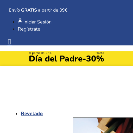
Ir
al
Envío
GRATIS
a partir de 39€
contenido
Iniciar Sesión
Regístrate
A partir de 25€
Hasta
Día del Padre
-30%
Revelado