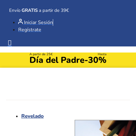
Ir
al
Envío
GRATIS
a partir de 39€
contenido
Iniciar Sesión
Regístrate
A partir de 25€
Hasta
Día del Padre
-30%
Revelado