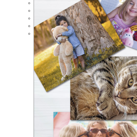
Portalápices Personalizados
Puzles Personalizados
Juegos de Mesa
Alfombrillas Personalizadas
Lámparas LED