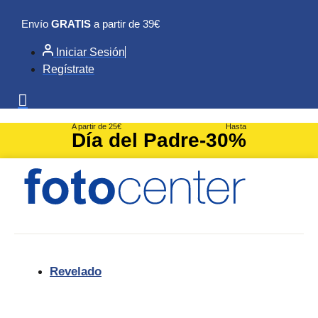
Ir
Envío
GRATIS
a partir de 39€
al
contenido
Iniciar Sesión
Regístrate
A partir de 25€
Hasta
Día del Padre
-30%
Revelado