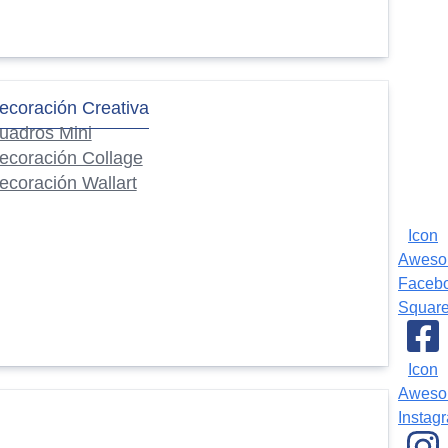
ecoración Creativa
uadros Mini
ecoración Collage
ecoración Wallart
Icon
Awes
Faceb
Squar
Icon
Awes
Instag