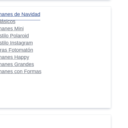
manes de Navidad
lásicos
manes Mini
stilo Polaroid
stilo Instagram
iras Fotomatón
manes Happy
manes Grandes
manes con Formas