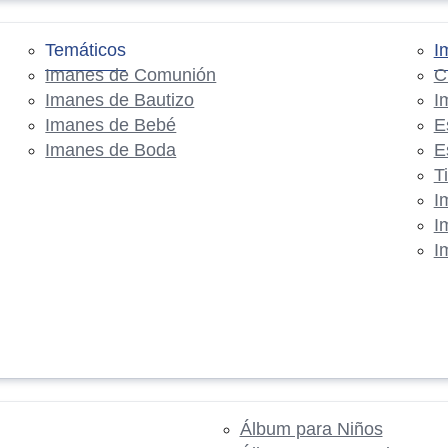
Temáticos
I
Imanes de Comunión
C
Imanes de Bautizo
I
Imanes de Bebé
E
Imanes de Boda
E
T
I
I
I
Álbum para Niños