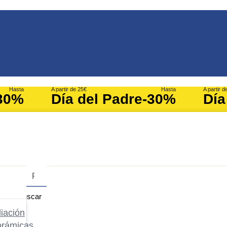
Hasta
A partir de 25€
Hasta
A partir d
30%
Día del Padre
-30%
Día
Buscar
iación
orámicas