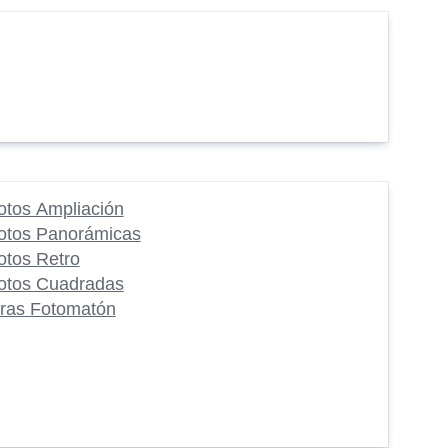
otos Ampliación
otos Panorámicas
otos Retro
otos Cuadradas
iras Fotomatón