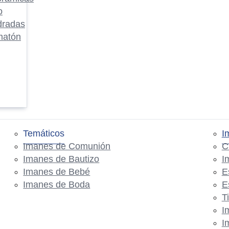
o
dradas
matón
Temáticos
I
Imanes de Comunión
C
Imanes de Bautizo
I
Imanes de Bebé
E
Imanes de Boda
E
T
I
I