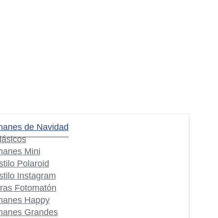
manes de Navidad
lásicos
manes Mini
stilo Polaroid
stilo Instagram
iras Fotomatón
manes Happy
manes Grandes