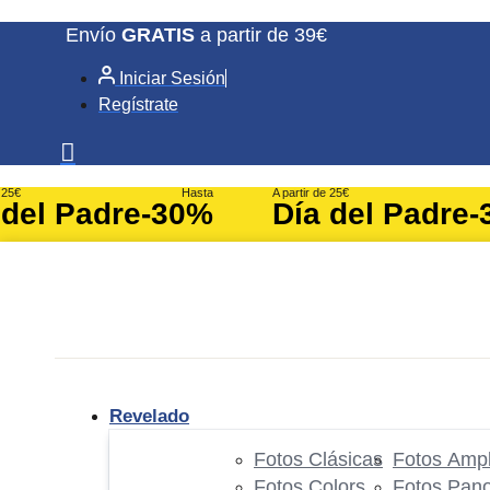
Ir
Envío
GRATIS
a partir de 39€
al
Iniciar Sesión
contenido
Regístrate
e 25€
Hasta
A partir de 25€
 del Padre
-30%
Día del Padre
-
Revelado
Fotos Clásicas
Fotos Ampl
Fotos Colors
Fotos Pan