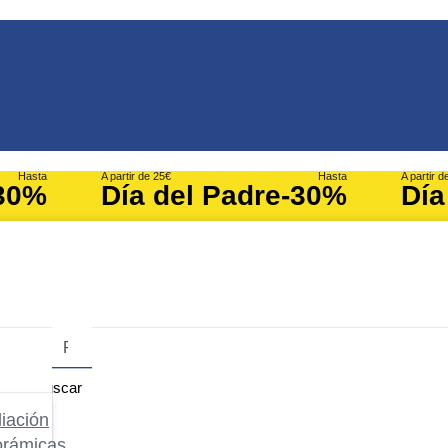
Hasta
A partir de 25€
Hasta
A partir d
30%
Día del Padre
-30%
Día
Buscar
iación
orámicas