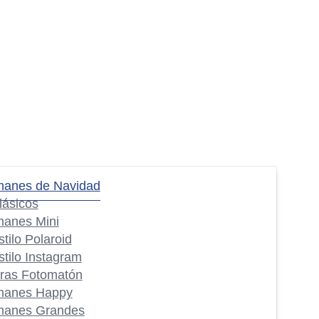
manes de Navidad
lásicos
manes Mini
stilo Polaroid
stilo Instagram
iras Fotomatón
manes Happy
manes Grandes