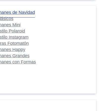
manes de Navidad
lásicos
manes Mini
stilo Polaroid
stilo Instagram
iras Fotomatón
manes Happy
manes Grandes
manes con Formas