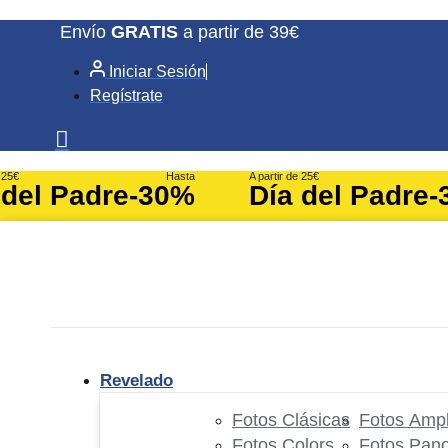
Ir
Envío
GRATIS
a partir de 39€
al
Iniciar Sesión
contenido
Regístrate
e 25€
Hasta
A partir de 25€
 del Padre
-30%
Día del Padre
-
Revelado
Fotos Clásicas
Fotos Ampl
Fotos Colors
Fotos Pan