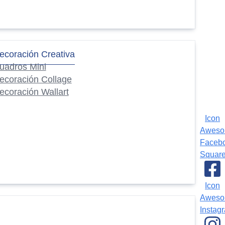
ecoración Creativa
uadros Mini
ecoración Collage
ecoración Wallart
Icon
Awes
Faceb
Squar
Icon
Awes
Instag