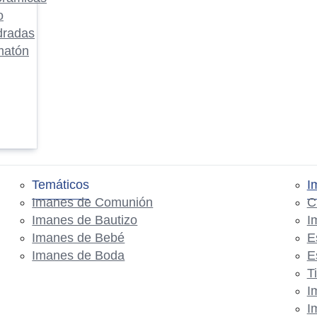
o
dradas
matón
Temáticos
I
Imanes de Comunión
C
Imanes de Bautizo
I
Imanes de Bebé
E
Imanes de Boda
E
T
I
I