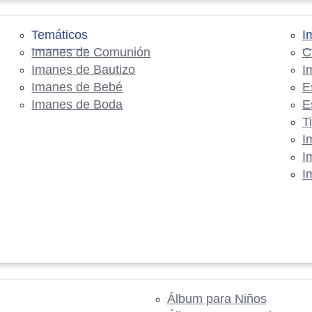
Temáticos
I
Imanes de Comunión
C
Imanes de Bautizo
I
Imanes de Bebé
E
Imanes de Boda
E
T
I
I
I
Álbum para Niños