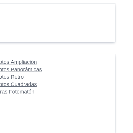
otos Ampliación
otos Panorámicas
otos Retro
otos Cuadradas
iras Fotomatón