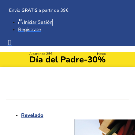
Ir
al
Envío
GRATIS
a partir de 39€
contenido
Iniciar Sesión
Regístrate
A partir de 25€
Hasta
Día del Padre
-30%
Revelado