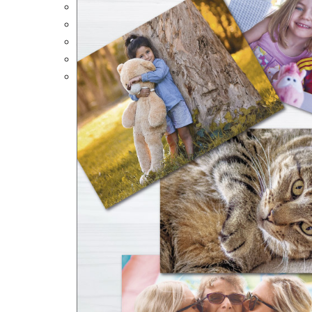
Portalápices Personalizados
Puzles Personalizados
Juegos de Mesa
Alfombrillas Personalizadas
Lámparas LED