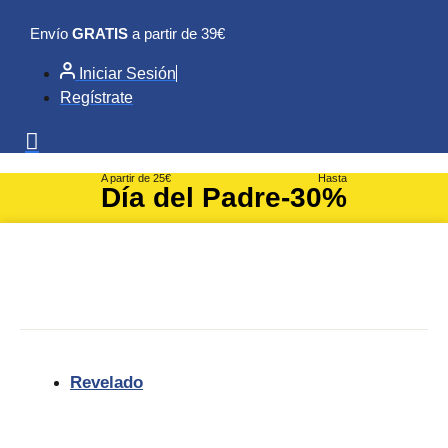
Ir
Envío
GRATIS
a partir de 39€
al
contenido
Iniciar Sesión
Regístrate
A partir de 25€
Hasta
Día del Padre
-30%
Revelado