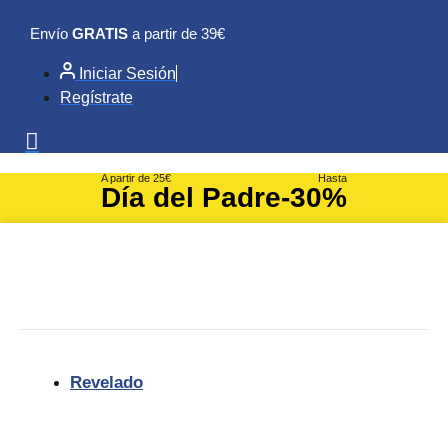
Ir
Envío
GRATIS
a partir de 39€
al
contenido
Iniciar Sesión
Regístrate
A partir de 25€
Hasta
Día del Padre
-30%
Revelado