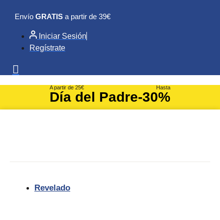
Ir
Envío
GRATIS
a partir de 39€
al
contenido
Iniciar Sesión
Regístrate
A partir de 25€
Hasta
Día del Padre
-30%
Revelado