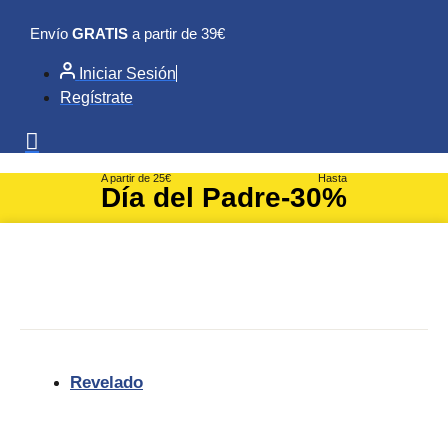
Ir
Envío
GRATIS
a partir de 39€
al
contenido
Iniciar Sesión
Regístrate
A partir de 25€
Hasta
Día del Padre
-30%
Revelado