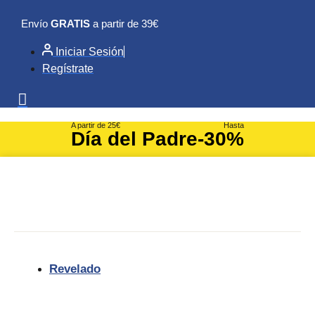
Ir
Envío
GRATIS
a partir de 39€
al
contenido
Iniciar Sesión
Regístrate
A partir de 25€
Hasta
Día del Padre
-30%
Revelado