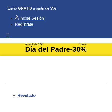
Ir
Envío
GRATIS
a partir de 39€
al
contenido
Iniciar Sesión
Regístrate
A partir de 25€
Hasta
Día del Padre
-30%
Revelado