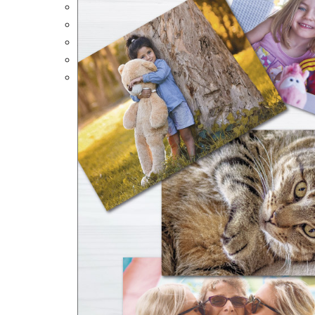
Portalápices Personalizados
Puzles Personalizados
Juegos de Mesa
Alfombrillas Personalizadas
Lámparas LED