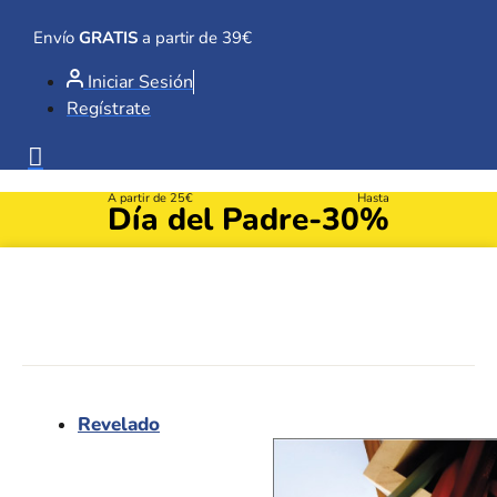
Ir
al
Envío
GRATIS
a partir de 39€
contenido
Iniciar Sesión
Regístrate
A partir de 25€
Hasta
Día del Padre
-30%
Revelado