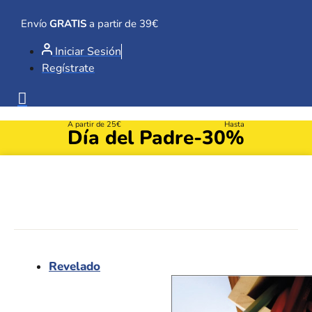
Ir
al
Envío
GRATIS
a partir de 39€
contenido
Iniciar Sesión
Regístrate
A partir de 25€
Hasta
Día del Padre
-30%
Revelado