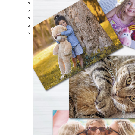
Portalápices Personalizados
Puzles Personalizados
Juegos de Mesa
Alfombrillas Personalizadas
Lámparas LED