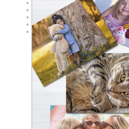
Portalápices Personalizados
Puzles Personalizados
Juegos de Mesa
Alfombrillas Personalizadas
Lámparas LED