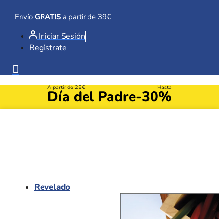
Ir
al
Envío
GRATIS
a partir de 39€
contenido
Iniciar Sesión
Regístrate
A partir de 25€
Hasta
Día del Padre
-30%
Revelado