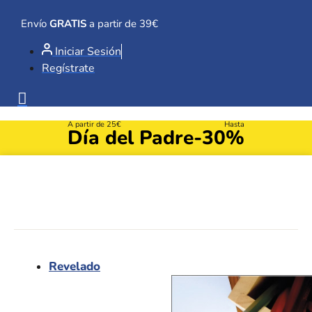
Ir
al
Envío
GRATIS
a partir de 39€
contenido
Iniciar Sesión
Regístrate
A partir de 25€
Hasta
Día del Padre
-30%
Revelado