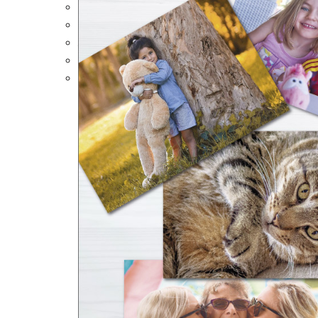
Portalápices Personalizados
Puzles Personalizados
Juegos de Mesa
Alfombrillas Personalizadas
Lámparas LED