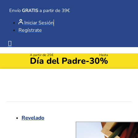
Ir
al
Envío
GRATIS
a partir de 39€
contenido
Iniciar Sesión
Regístrate
A partir de 25€
Hasta
Día del Padre
-30%
Revelado