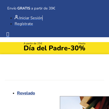
Ir
al
Envío
GRATIS
a partir de 39€
contenido
Iniciar Sesión
Regístrate
A partir de 25€
Hasta
Día del Padre
-30%
Revelado