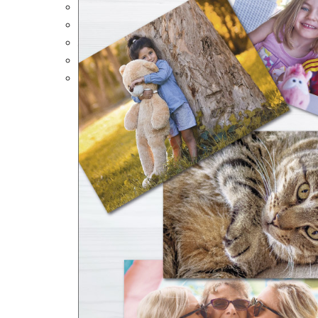
Portalápices Personalizados
Puzles Personalizados
Juegos de Mesa
Alfombrillas Personalizadas
Lámparas LED