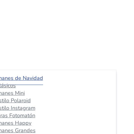
manes de Navidad
lásicos
manes Mini
stilo Polaroid
stilo Instagram
iras Fotomatón
manes Happy
manes Grandes