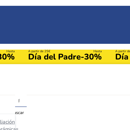
Hasta
A partir de 25€
Hasta
A partir 
30%
Día del Padre
-30%
Día
Buscar
iación
orámicas