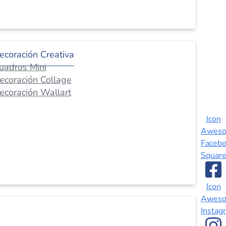
ecoración Creativa
uadros Mini
ecoración Collage
ecoración Wallart
Icon
Awes
Faceb
Squar
Icon
Awes
Instag