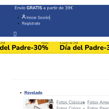
Ir
Envío
GRATIS
a partir de 39€
al
Iniciar Sesión
contenido
Regístrate
e 25€
Hasta
A partir de 25€
 del Padre
-30%
Día del Padre
-
Revelado
Fotos Clásicas
Fotos Ampl
Fotos Colors
Fotos Pan