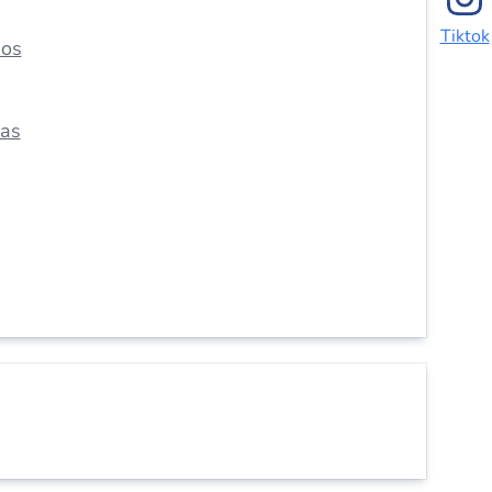
Tiktok
dos
das