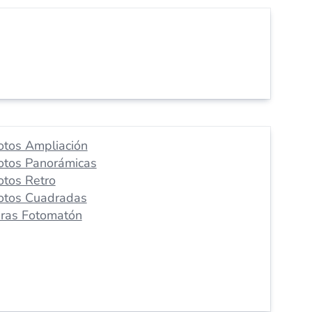
otos Ampliación
otos Panorámicas
otos Retro
otos Cuadradas
iras Fotomatón