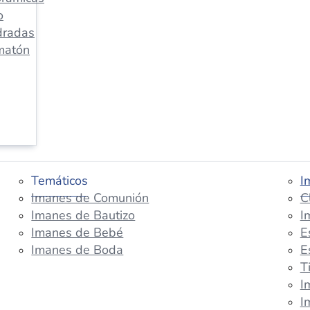
o
dradas
matón
Temáticos
I
Imanes de Comunión
C
Imanes de Bautizo
I
Imanes de Bebé
E
Imanes de Boda
E
T
I
I