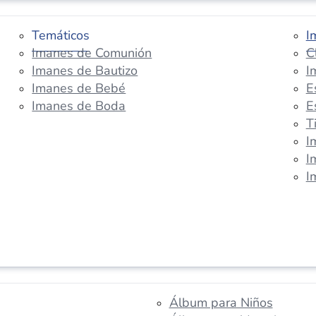
Temáticos
I
Imanes de Comunión
C
Imanes de Bautizo
I
Imanes de Bebé
E
Imanes de Boda
E
T
I
I
I
Álbum para Niños