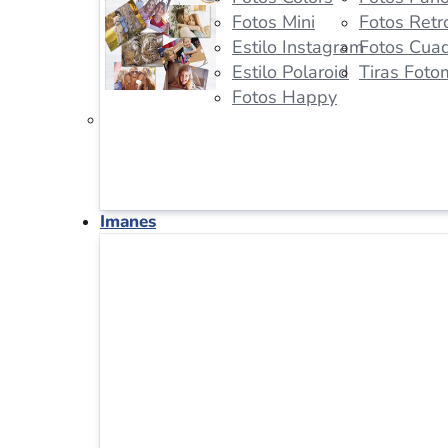
Fotos Mini
Fotos Retr
Estilo Instagram
Fotos Cua
Estilo Polaroid
Tiras Foto
Fotos Happy
Imanes