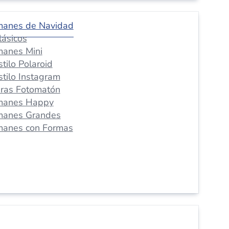
manes de Navidad
lásicos
manes Mini
stilo Polaroid
stilo Instagram
iras Fotomatón
manes Happy
manes Grandes
manes con Formas