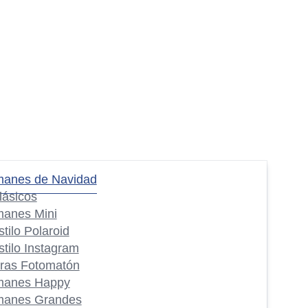
manes de Navidad
lásicos
manes Mini
stilo Polaroid
stilo Instagram
iras Fotomatón
manes Happy
manes Grandes