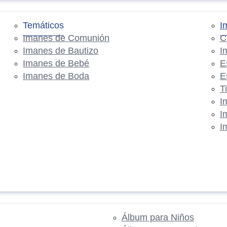
Temáticos
I
Imanes de Comunión
C
Imanes de Bautizo
I
Imanes de Bebé
E
Imanes de Boda
E
T
I
I
I
Álbum para Niños