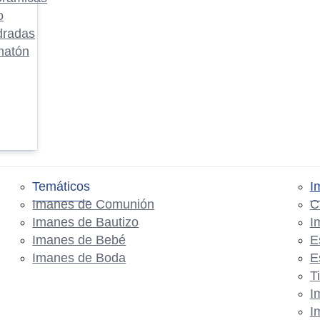
o
dradas
matón
Temáticos
I
Imanes de Comunión
C
Imanes de Bautizo
I
Imanes de Bebé
E
Imanes de Boda
E
T
I
I