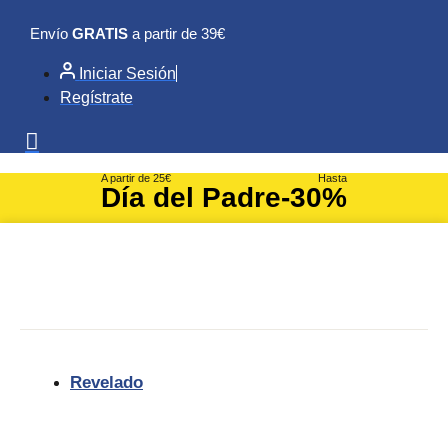
Ir
Envío
GRATIS
a partir de 39€
al
contenido
Iniciar Sesión
Regístrate
A partir de 25€
Hasta
Día del Padre
-30%
Revelado