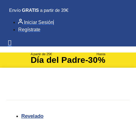
Ir
Envío
GRATIS
a partir de 39€
al
contenido
Iniciar Sesión
Regístrate
A partir de 25€
Hasta
Día del Padre
-30%
Revelado