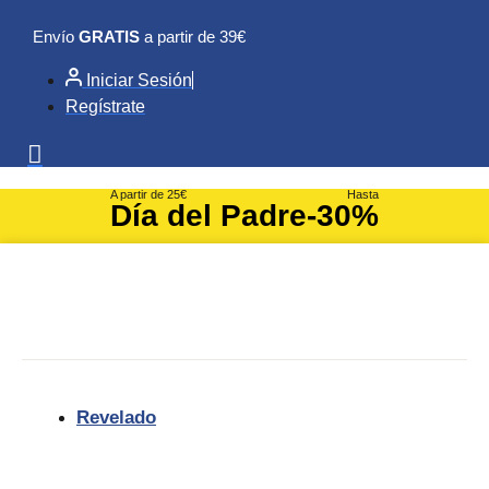
Ir
Envío
GRATIS
a partir de 39€
al
contenido
Iniciar Sesión
Regístrate
A partir de 25€
Hasta
Día del Padre
-30%
Revelado