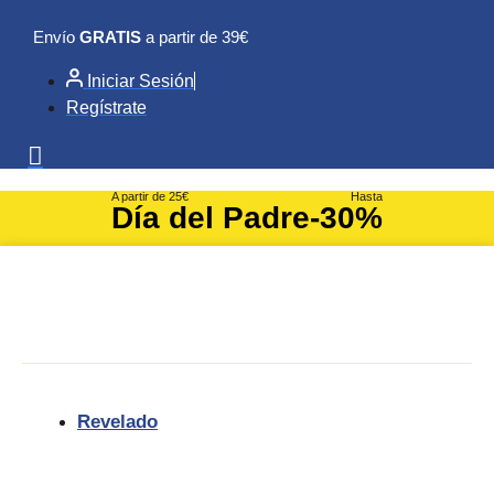
Ir
Envío
GRATIS
a partir de 39€
al
contenido
Iniciar Sesión
Regístrate
A partir de 25€
Hasta
Día del Padre
-30%
Revelado