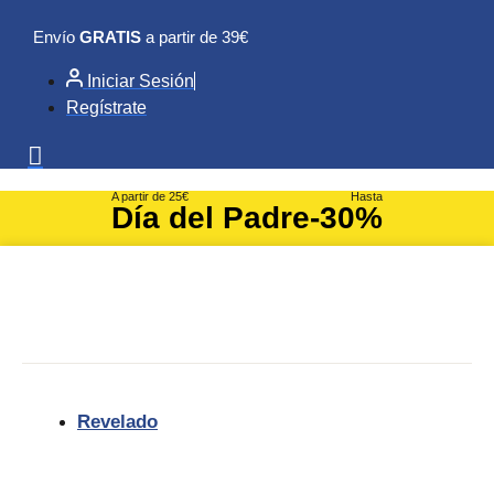
Ir
Envío
GRATIS
a partir de 39€
al
contenido
Iniciar Sesión
Regístrate
A partir de 25€
Hasta
Día del Padre
-30%
Revelado