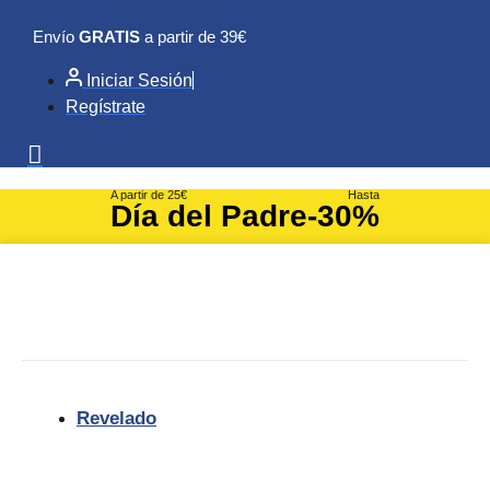
Ir
Envío
GRATIS
a partir de 39€
al
contenido
Iniciar Sesión
Regístrate
A partir de 25€
Hasta
Día del Padre
-30%
Revelado