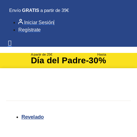
Ir
Envío
GRATIS
a partir de 39€
al
contenido
Iniciar Sesión
Regístrate
A partir de 25€
Hasta
Día del Padre
-30%
Revelado