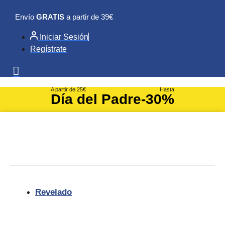
Ir
Envío
GRATIS
a partir de 39€
al
contenido
Iniciar Sesión
Regístrate
A partir de 25€
Hasta
Día del Padre
-30%
Revelado