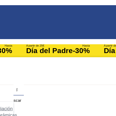
Hasta
A partir de 25€
Hasta
A partir d
30%
Día del Padre
-30%
Día
Buscar
iación
orámicas