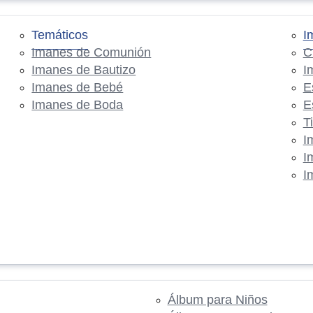
Temáticos
I
Imanes de Comunión
C
Imanes de Bautizo
I
Imanes de Bebé
E
Imanes de Boda
E
T
I
I
I
Álbum para Niños