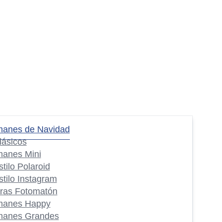
manes de Navidad
lásicos
manes Mini
stilo Polaroid
stilo Instagram
iras Fotomatón
manes Happy
manes Grandes