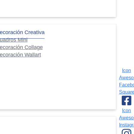
ecoración Creativa
uadros Mini
ecoración Collage
ecoración Wallart
Icon
Awes
Faceb
Squar
Icon
Awes
Instag