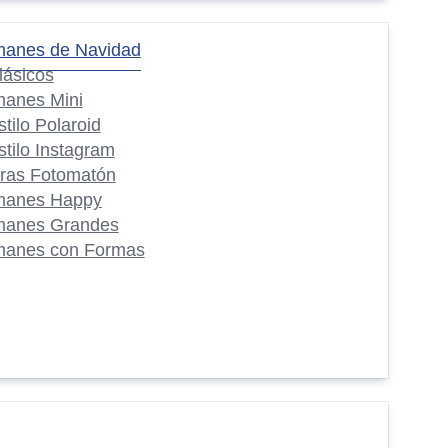
manes de Navidad
lásicos
manes Mini
stilo Polaroid
stilo Instagram
iras Fotomatón
manes Happy
manes Grandes
manes con Formas