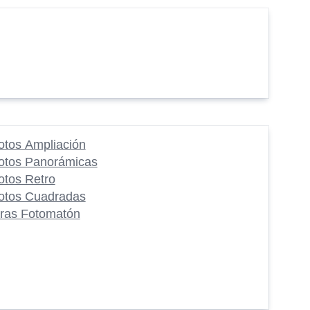
otos Ampliación
otos Panorámicas
otos Retro
otos Cuadradas
iras Fotomatón