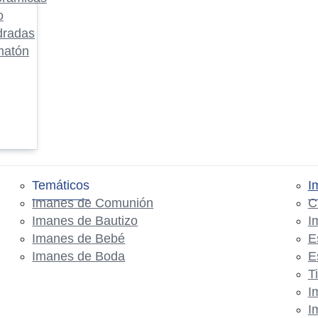
o
dradas
matón
Temáticos
I
Imanes de Comunión
C
Imanes de Bautizo
I
Imanes de Bebé
E
Imanes de Boda
E
T
I
I