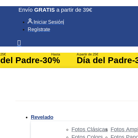
Ir
Envío
GRATIS
a partir de 39€
al
Iniciar Sesión
contenido
Regístrate
e 25€
Hasta
A partir de 25€
 del Padre
-30%
Día del Padre
-
Revelado
Fotos Clásicas
Fotos Ampl
Fotos Colors
Fotos Pan