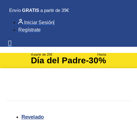
Ir
Envío
GRATIS
a partir de 39€
al
contenido
Iniciar Sesión
Regístrate
A partir de 25€
Hasta
Día del Padre
-30%
Revelado