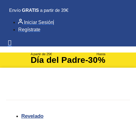
Ir
Envío
GRATIS
a partir de 39€
al
contenido
Iniciar Sesión
Regístrate
A partir de 25€
Hasta
Día del Padre
-30%
Revelado