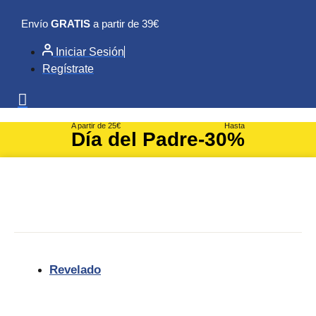
Ir
Envío
GRATIS
a partir de 39€
al
contenido
Iniciar Sesión
Regístrate
A partir de 25€
Hasta
Día del Padre
-30%
Revelado