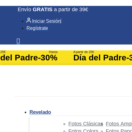
Ir
Envío
GRATIS
a partir de 39€
al
Iniciar Sesión
contenido
Regístrate
e 25€
Hasta
A partir de 25€
 del Padre
-30%
Día del Padre
-
Revelado
Fotos Clásicas
Fotos Ampl
Fotos Colors
Fotos Pan