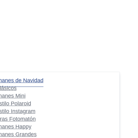
manes de Navidad
lásicos
manes Mini
stilo Polaroid
stilo Instagram
iras Fotomatón
manes Happy
manes Grandes