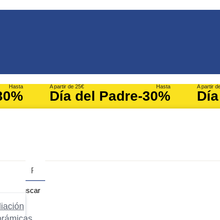
Hasta
A partir de 25€
Hasta
A partir d
30%
Día del Padre
-30%
Día
Buscar
iación
orámicas