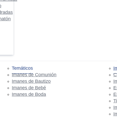
o
dradas
matón
Temáticos
I
Imanes de Comunión
C
Imanes de Bautizo
I
Imanes de Bebé
E
Imanes de Boda
E
T
I
I