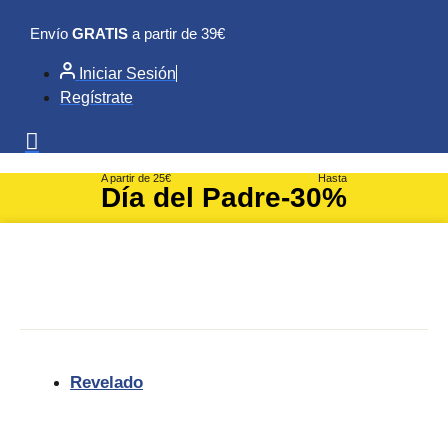
Ir
Envío
GRATIS
a partir de 39€
al
contenido
Iniciar Sesión
Regístrate
A partir de 25€
Hasta
Día del Padre
-30%
Revelado