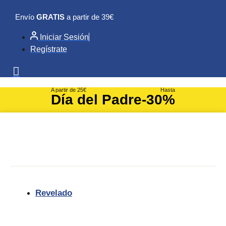
Ir
Envío
GRATIS
a partir de 39€
al
contenido
Iniciar Sesión
Regístrate
A partir de 25€
Hasta
Día del Padre
-30%
Revelado