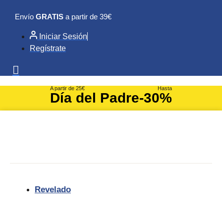
Ir
Envío
GRATIS
a partir de 39€
al
contenido
Iniciar Sesión
Regístrate
A partir de 25€
Hasta
Día del Padre
-30%
Revelado